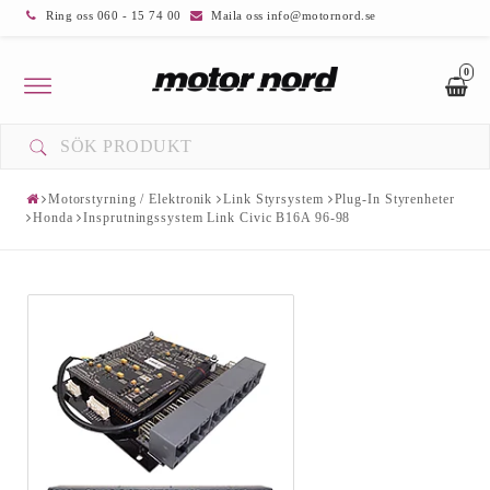
Ring oss 060 - 15 74 00
Maila oss info@motornord.se
0
Toggle
navigation
Motorstyrning / Elektronik
Link Styrsystem
Plug-In Styrenheter
Honda
Insprutningssystem Link Civic B16A 96-98