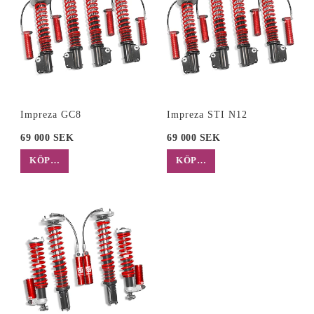
Impreza GC8
Impreza STI N12
69 000 SEK
69 000 SEK
KÖP…
KÖP…