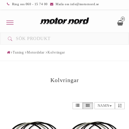
Ring oss 060 - 15 74 00
Maila oss info@motornord.se
0
Toggle
navigation
Tuning
Motordelar
Kolvringar
Kolvringar
NAMN