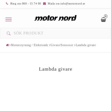
Ring oss 060 - 15 74 00
Maila oss info@motornord.se
0
Toggle
navigation
Motorstyrning / Elektronik
Givare/Sensoser
Lambda givare
Lambda givare