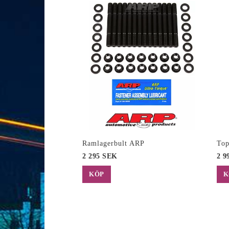
Ramlagerbult ARP
Top
2 295 SEK
2 9
KÖP
K