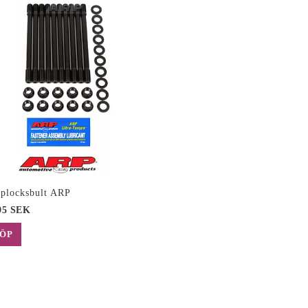
plocksbult ARP
95 SEK
ÖP