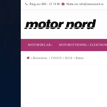
Ring oss 060 - 15 74 00
Maila oss info@motornord.se
MOTORDELAR
MOTORSTYRNING / ELEKTRON
Motordelar
VOLVO
B234
Bultar