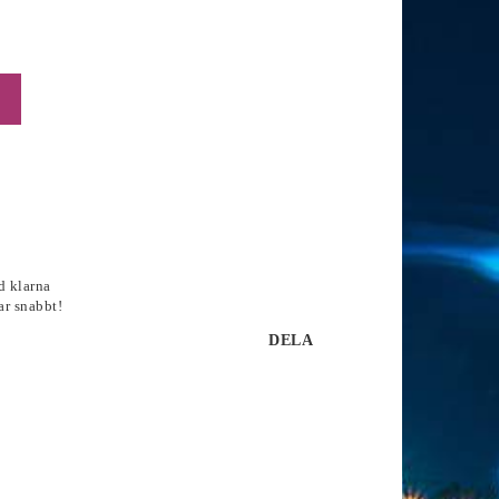
d klarna
ar snabbt!
DELA