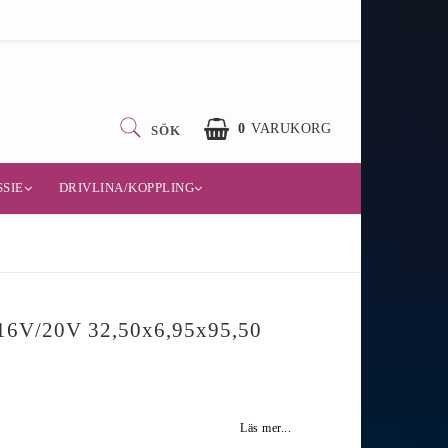
0
VARUKORG
SÖK
SIE
DRIVLINA/KOPPLING
 16V/20V 32,50x6,95x95,50
Läs mer...