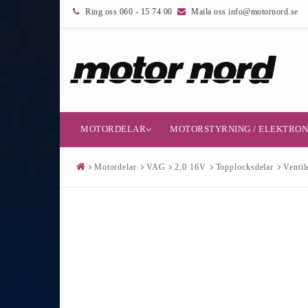
Ring oss 060 - 15 74 00
Maila oss info@motornord.se
MOTORDELAR
MOTORSTYRNING / ELEKTRON
Motordelar
VAG
2,0 16V
Topplocksdelar
Ventil