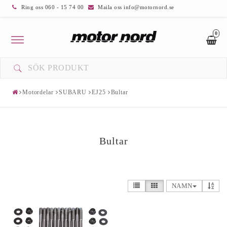
Ring oss 060 - 15 74 00
Maila oss info@motornord.se
0
Toggle
navigation
Motordelar
SUBARU
EJ25
Bultar
Bultar
NAMN