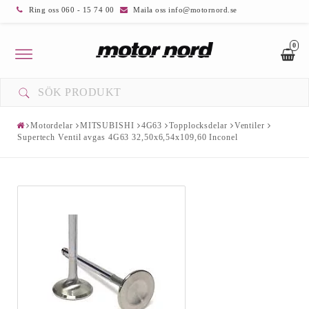
Ring oss 060 - 15 74 00
Maila oss info@motornord.se
0
Toggle
navigation
Motordelar
MITSUBISHI
4G63
Topplocksdelar
Ventiler
Supertech Ventil avgas 4G63 32,50x6,54x109,60 Inconel