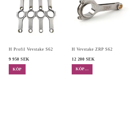
H Profil Vevstake S62
H Vevstake ZRP S62
9 950 SEK
12 200 SEK
KÖP…
KÖP