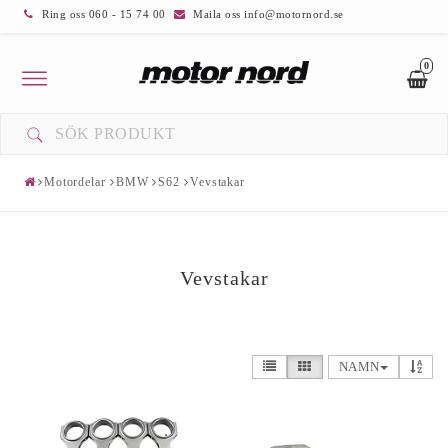
Ring oss 060 - 15 74 00
Maila oss info@motornord.se
0
Toggle
navigation
DIN VARUKORG ÄR TOM
Motordelar
BMW
S62
Vevstakar
Vevstakar
NAMN