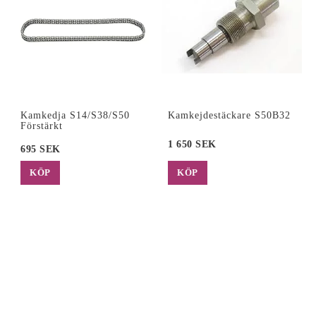
Kamkedja S14/S38/S50
Kamkejdestäckare S50B32
Förstärkt
1 650 SEK
695 SEK
KÖP
KÖP