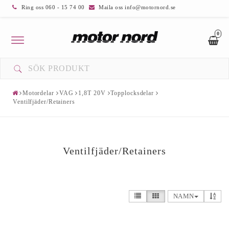
Ring oss 060 - 15 74 00
Maila oss info@motornord.se
0
Toggle
navigation
Motordelar
VAG
1,8T 20V
Topplocksdelar
Ventilfjäder/Retainers
Ventilfjäder/Retainers
NAMN